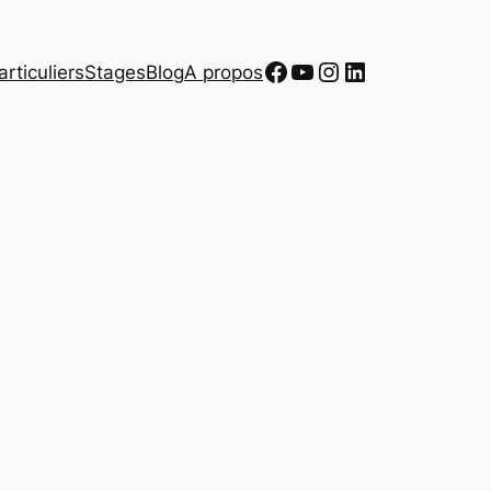
Facebook
YouTube
Instagram
LinkedIn
rticuliers
Stages
Blog
A propos